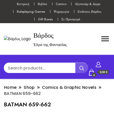
Κεντρική
Βιβλία
Comics
Αξεσουάρ & Δώρα
Roleplaying Games
Ψυχαγωγία
Εκδόσεις Βάρδος
Gift Boxes
Σε Προσφορά
Βάρδος
Έδρα της Φαντασίας
0,00 €
0
Home
Shop
Comics & Graphic Novels
BATMAN 659-662
BATMAN 659-662