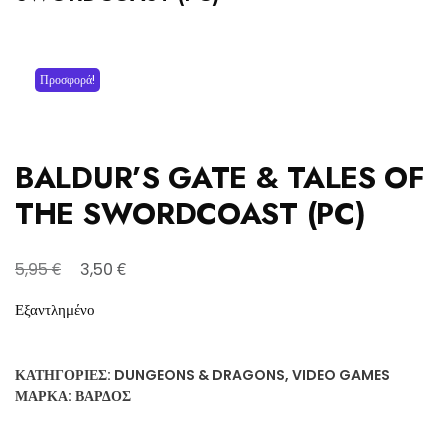
Προσφορά!
BALDUR’S GATE & TALES OF
THE SWORDCOAST (PC)
Original
Η
€
€
5,95
3,50
price
τρέχουσα
Εξαντλημένο
was:
τιμή
5,95 €.
είναι:
ΚΑΤΗΓΟΡΊΕΣ:
DUNGEONS & DRAGONS
,
VIDEO GAMES
3,50 €.
ΜΆΡΚΑ:
ΒΆΡΔΟΣ