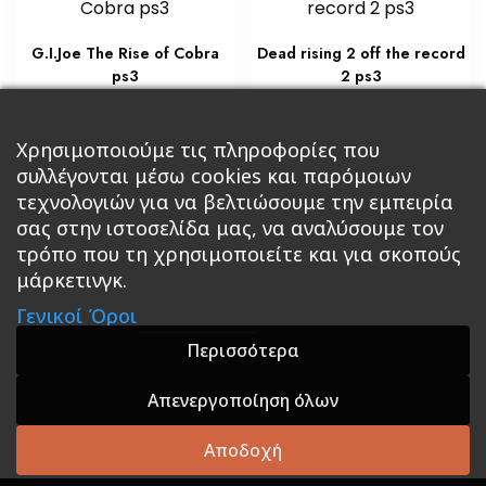
G.I.Joe The Rise of Cobra
Dead rising 2 off the record
ps3
2 ps3
€
€
23,80
23,80
Προσθήκη στο καλάθι
Προσθήκη στο καλάθι
Χρησιμοποιούμε τις πληροφορίες που
συλλέγονται μέσω cookies και παρόμοιων
τεχνολογιών για να βελτιώσουμε την εμπειρία
σας στην ιστοσελίδα μας, να αναλύσουμε τον
τρόπο που τη χρησιμοποιείτε και για σκοπούς
μάρκετινγκ.
Κεντρική
Βιβλία
Comics
Αξεσουάρ & Δώρα
Γενικοί Όροι
Roleplaying Games
Ψυχαγωγία
Εκδόσεις Βάρδος
Gift Boxes
Σε Προσφορά
Περισσότερα
Απενεργοποίηση όλων
A theme by GradientThemes - A theme by Gradient
Themes
Αποδοχή