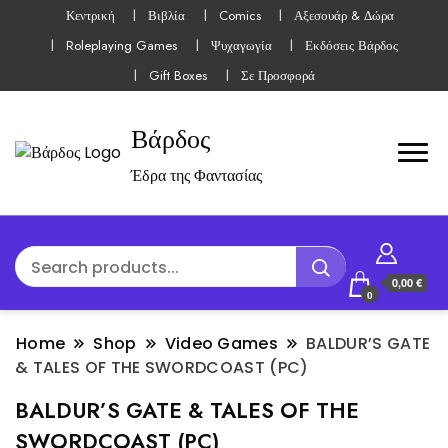
Κεντρική
Βιβλία
Comics
Αξεσουάρ & Δώρα
Roleplaying Games
Ψυχαγωγία
Εκδόσεις Βάρδος
Gift Boxes
Σε Προσφορά
Βάρδος
Έδρα της Φαντασίας
0,00 €
0
Home
Shop
Video Games
BALDUR’S GATE
& TALES OF THE SWORDCOAST (PC)
BALDUR’S GATE & TALES OF THE
SWORDCOAST (PC)