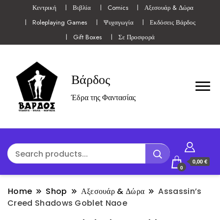
Κεντρική
Βιβλία
Comics
Αξεσουάρ & Δώρα
Roleplaying Games
Ψυχαγωγία
Εκδόσεις Βάρδος
Gift Boxes
Σε Προσφορά
Βάρδος
Έδρα της Φαντασίας
0,00 €
0
Home
Shop
Αξεσουάρ & Δώρα
Assassin’s
Creed Shadows Goblet Naoe