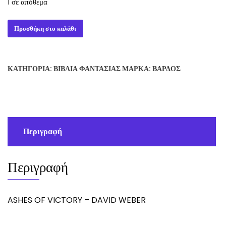
1 σε απόθεμα
ASHES
Προσθήκη στο καλάθι
OF
VICTORY
-
ΚΑΤΗΓΟΡΊΑ:
ΒΙΒΛΊΑ ΦΑΝΤΑΣΊΑΣ
ΜΆΡΚΑ:
ΒΆΡΔΟΣ
DAVID
WEBER
ποσότητα
Περιγραφή
Περιγραφή
ASHES OF VICTORY – DAVID WEBER