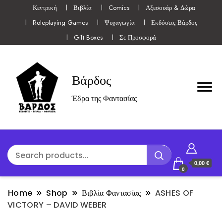
Κεντρική
Βιβλία
Comics
Αξεσουάρ & Δώρα
Roleplaying Games
Ψυχαγωγία
Εκδόσεις Βάρδος
Gift Boxes
Σε Προσφορά
Βάρδος
Έδρα της Φαντασίας
0,00 €
0
Home
Shop
Βιβλία Φαντασίας
ASHES OF
VICTORY – DAVID WEBER