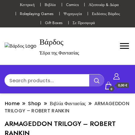
Κεντρική
Βιβλία
Comics
Αξεσουάρ & Δώρα
Roleplaying Games
Ψυχαγωγία
Εκδόσεις Βάρδος
Gift Boxes
Σε Προσφορά
Βάρδος
Έδρα της Φαντασίας
0,00 €
0
Home
Shop
Βιβλία Φαντασίας
ARMAGEDDON
TRILOGY – ROBERT RANKIN
ARMAGEDDON TRILOGY – ROBERT
RANKIN