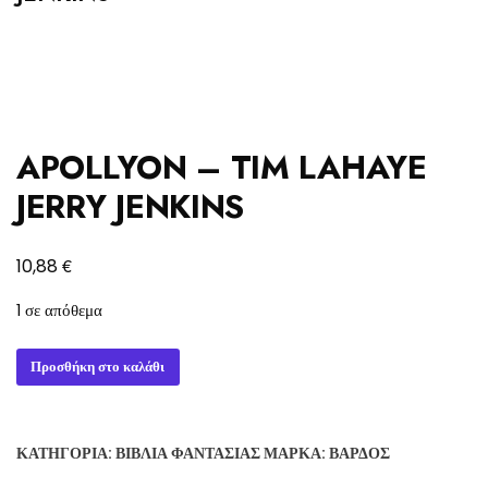
APOLLYON – TIM LAHAYE
JERRY JENKINS
€
10,88
1 σε απόθεμα
APOLLYON
Προσθήκη στο καλάθι
-
TIM
LAHAYE
ΚΑΤΗΓΟΡΊΑ:
ΒΙΒΛΊΑ ΦΑΝΤΑΣΊΑΣ
ΜΆΡΚΑ:
ΒΆΡΔΟΣ
JERRY