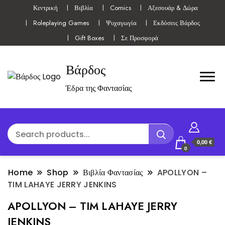
Κεντρική
Βιβλία
Comics
Αξεσουάρ & Δώρα
Roleplaying Games
Ψυχαγωγία
Εκδόσεις Βάρδος
Gift Boxes
Σε Προσφορά
Βάρδος
Έδρα της Φαντασίας
0,00 €
0
Home
Shop
Βιβλία Φαντασίας
APOLLYON –
TIM LAHAYE JERRY JENKINS
APOLLYON – TIM LAHAYE JERRY
JENKINS