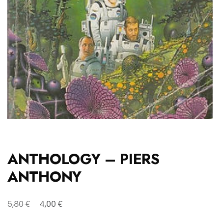
ANTHOLOGY – PIERS
ANTHONY
Original
Η
€
€
5,80
4,00
price
τρέχουσα