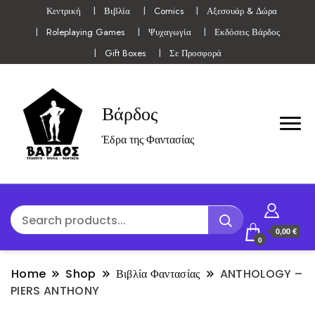
Κεντρική
Βιβλία
Comics
Αξεσουάρ & Δώρα
Roleplaying Games
Ψυχαγωγία
Εκδόσεις Βάρδος
Gift Boxes
Σε Προσφορά
Βάρδος
Έδρα της Φαντασίας
0,00 €
0
Home
Shop
Βιβλία Φαντασίας
ANTHOLOGY –
PIERS ANTHONY