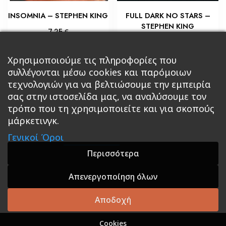
INSOMNIA – STEPHEN KING
FULL DARK NO STARS –
STEPHEN KING
€
7,25
€
7,25
Προσθήκη στο καλάθι
Προσθήκη στο καλάθι
Χρησιμοποιούμε τις πληροφορίες που
συλλέγονται μέσω cookies και παρόμοιων
τεχνολογιών για να βελτιώσουμε την εμπειρία
σας στην ιστοσελίδα μας, να αναλύσουμε τον
τρόπο που τη χρησιμοποιείτε και για σκοπούς
μάρκετινγκ.
Κεντρική
Βιβλία
Comics
Αξεσουάρ & Δώρα
Γενικοί Όροι
Roleplaying Games
Ψυχαγωγία
Εκδόσεις Βάρδος
Gift Boxes
Σε Προσφορά
Περισσότερα
Απενεργοποίηση όλων
A theme by GradientThemes - A theme by Gradient
Themes
Αποδοχή
Cookies