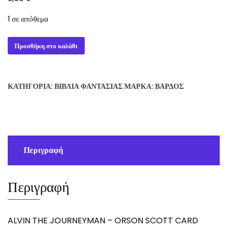
1 σε απόθεμα
ALVIN
Προσθήκη στο καλάθι
THE
JOURNEYMAN
-
ΚΑΤΗΓΟΡΊΑ:
ΒΙΒΛΊΑ ΦΑΝΤΑΣΊΑΣ
ΜΆΡΚΑ:
ΒΆΡΔΟΣ
ORSON
SCOTT
CARD
ποσότητα
Περιγραφή
Περιγραφή
ALVIN THE JOURNEYMAN – ORSON SCOTT CARD