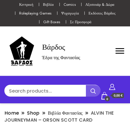
Κεντρική
Βιβλία
Comics
Αξεσουάρ & Δώρα
Roleplaying Games
Ψυχαγωγία
Εκδόσεις Βάρδος
Gift Boxes
Σε Προσφορά
Βάρδος
Έδρα της Φαντασίας
0,00 €
0
Home
Shop
Βιβλία Φαντασίας
ALVIN THE
JOURNEYMAN – ORSON SCOTT CARD