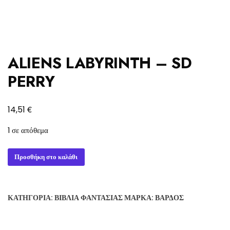
ALIENS LABYRINTH – SD
PERRY
€
14,51
1 σε απόθεμα
ALIENS
Προσθήκη στο καλάθι
LABYRINTH
-
SD
ΚΑΤΗΓΟΡΊΑ:
ΒΙΒΛΊΑ ΦΑΝΤΑΣΊΑΣ
ΜΆΡΚΑ:
ΒΆΡΔΟΣ
PERRY
ποσότητα