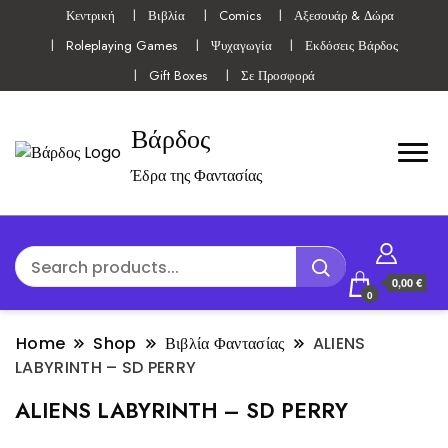
Κεντρική
Βιβλία
Comics
Αξεσουάρ & Δώρα
Roleplaying Games
Ψυχαγωγία
Εκδόσεις Βάρδος
Gift Boxes
Σε Προσφορά
Βάρδος
Έδρα της Φαντασίας
0,00 €
0
Home
Shop
Βιβλία Φαντασίας
ALIENS
LABYRINTH – SD PERRY
ALIENS LABYRINTH – SD PERRY