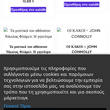
€
10,88
Προσθήκη στο καλάθι
Προσθήκη στο καλάθι
Τα μυστικά του αθάνατου
ΟΙ ΚΑΚΟΙ – JOHN
Νίκολας Φλάμελ: Η γητεύτρα
CONNOLLY
€
€
29,02
3,63
Προσθήκη στο καλάθι
Χρησιμοποιούμε τις πληροφορίες που
Διαβάστε περισσότερα
συλλέγονται μέσω cookies και παρόμοιων
τεχνολογιών για να βελτιώσουμε την εμπειρία
σας στην ιστοσελίδα μας, να αναλύσουμε τον
τρόπο που τη χρησιμοποιείτε και για σκοπούς
μάρκετινγκ.
Κεντρική
Βιβλία
Comics
Αξεσουάρ & Δώρα
Γενικοί Όροι
Roleplaying Games
Ψυχαγωγία
Εκδόσεις Βάρδος