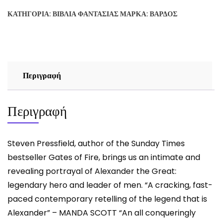
OF
ΚΑΤΗΓΟΡΊΑ:
ΒΙΒΛΊΑ ΦΑΝΤΑΣΊΑΣ
ΜΆΡΚΑ:
ΒΆΡΔΟΣ
WAR
-
STEVEN
PRESSFIELD
ποσότητα
Περιγραφή
Περιγραφή
Steven Pressfield, author of the Sunday Times
bestseller Gates of Fire, brings us an intimate and
revealing portrayal of Alexander the Great:
legendary hero and leader of men. “A cracking, fast-
paced contemporary retelling of the legend that is
Alexander” – MANDA SCOTT “An all conqueringly