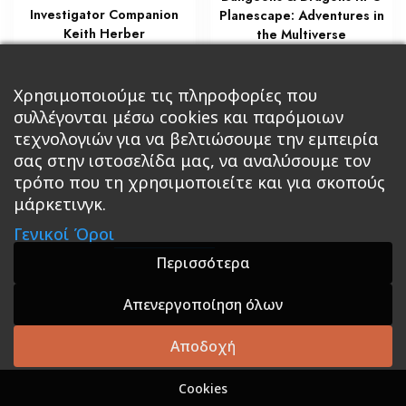
Investigator Companion
Planescape: Adventures in
Keith Herber
the Multiverse
€
€
29,75
68,00
Προσθήκη στο καλάθι
Προσθήκη στο καλάθι
Χρησιμοποιούμε τις πληροφορίες που
συλλέγονται μέσω cookies και παρόμοιων
τεχνολογιών για να βελτιώσουμε την εμπειρία
σας στην ιστοσελίδα μας, να αναλύσουμε τον
τρόπο που τη χρησιμοποιείτε και για σκοπούς
μάρκετινγκ.
Κεντρική
Βιβλία
Comics
Αξεσουάρ & Δώρα
Γενικοί Όροι
Roleplaying Games
Ψυχαγωγία
Εκδόσεις Βάρδος
Gift Boxes
Σε Προσφορά
Περισσότερα
Απενεργοποίηση όλων
A theme by GradientThemes - A theme by Gradient
Themes
Αποδοχή
Cookies