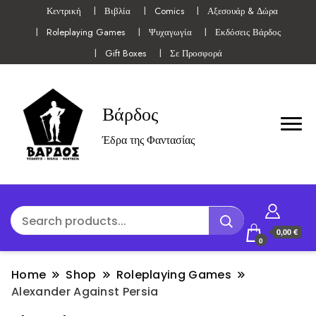
Κεντρική
Βιβλία
Comics
Αξεσουάρ & Δώρα
Roleplaying Games
Ψυχαγωγία
Εκδόσεις Βάρδος
Gift Boxes
Σε Προσφορά
Βάρδος
Έδρα της Φαντασίας
0,00 €
0
Home
Shop
Roleplaying Games
Alexander Against Persia