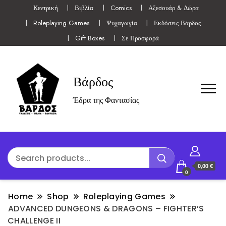
Κεντρική
Βιβλία
Comics
Αξεσουάρ & Δώρα
Roleplaying Games
Ψυχαγωγία
Εκδόσεις Βάρδος
Gift Boxes
Σε Προσφορά
Βάρδος
Έδρα της Φαντασίας
0,00 €
0
Home
Shop
Roleplaying Games
ADVANCED DUNGEONS & DRAGONS – FIGHTER’S
CHALLENGE II