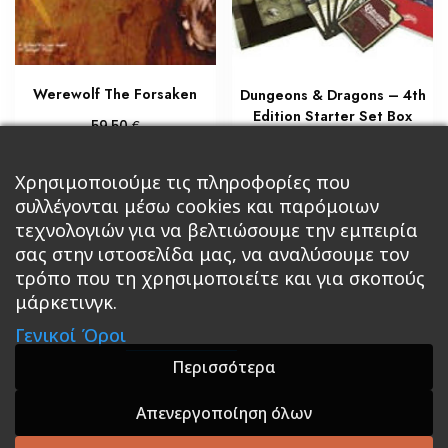
Werewolf The Forsaken
Dungeons & Dragons – 4th
Edition Starter Set Box
€
59,50
€
42,50
Διαβάστε περισσότερα
Χρησιμοποιούμε τις πληροφορίες που
Διαβάστε περισσότερα
συλλέγονται μέσω cookies και παρόμοιων
τεχνολογιών για να βελτιώσουμε την εμπειρία
σας στην ιστοσελίδα μας, να αναλύσουμε τον
τρόπο που τη χρησιμοποιείτε και για σκοπούς
μάρκετινγκ.
Κεντρική
Βιβλία
Comics
Αξεσουάρ & Δώρα
Γενικοί Όροι
Roleplaying Games
Ψυχαγωγία
Εκδόσεις Βάρδος
Gift Boxes
Σε Προσφορά
Περισσότερα
Απενεργοποίηση όλων
A theme by GradientThemes - A theme by Gradient
Themes