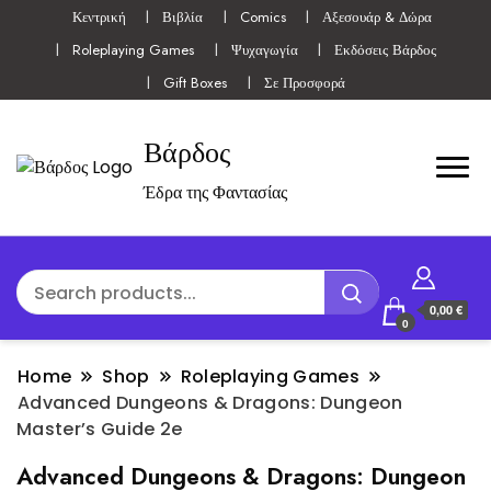
Κεντρική
Βιβλία
Comics
Αξεσουάρ & Δώρα
Roleplaying Games
Ψυχαγωγία
Εκδόσεις Βάρδος
Gift Boxes
Σε Προσφορά
Βάρδος
Έδρα της Φαντασίας
0,00 €
0
Home
Shop
Roleplaying Games
Advanced Dungeons & Dragons: Dungeon
Master’s Guide 2e
Advanced Dungeons & Dragons: Dungeon