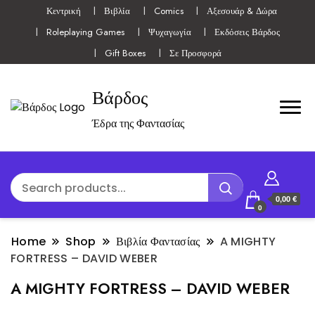
Κεντρική
Βιβλία
Comics
Αξεσουάρ & Δώρα
Roleplaying Games
Ψυχαγωγία
Εκδόσεις Βάρδος
Gift Boxes
Σε Προσφορά
Βάρδος
Έδρα της Φαντασίας
0,00 €
0
Home
Shop
Βιβλία Φαντασίας
A MIGHTY
FORTRESS – DAVID WEBER
A MIGHTY FORTRESS – DAVID WEBER