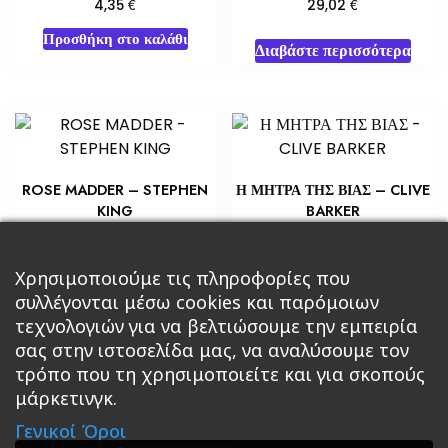
€
€
4,35
29,02
Προσθήκη στο καλάθι
Διαβάστε περισσότερα
ROSE MADDER – STEPHEN
Η ΜΗΤΡΑ ΤΗΣ ΒΙΑΣ – CLIVE
KING
BARKER
€
€
5,80
6,53
Προσθήκη στο καλάθι
Προσθήκη στο καλάθι
Χρησιμοποιούμε τις πληροφορίες που
συλλέγονται μέσω cookies και παρόμοιων
τεχνολογιών για να βελτιώσουμε την εμπειρία
σας στην ιστοσελίδα μας, να αναλύσουμε τον
τρόπο που τη χρησιμοποιείτε και για σκοπούς
μάρκετινγκ.
Κεντρική
Βιβλία
Comics
Αξεσουάρ & Δώρα
Γενικοί Όροι
Roleplaying Games
Ψυχαγωγία
Εκδόσεις Βάρδος