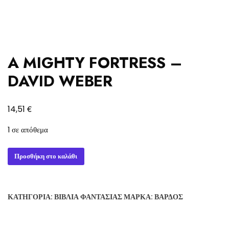
A MIGHTY FORTRESS –
DAVID WEBER
€
14,51
1 σε απόθεμα
A
Προσθήκη στο καλάθι
MIGHTY
FORTRESS
-
ΚΑΤΗΓΟΡΊΑ:
ΒΙΒΛΊΑ ΦΑΝΤΑΣΊΑΣ
ΜΆΡΚΑ:
ΒΆΡΔΟΣ
DAVID
WEBER
ποσότητα