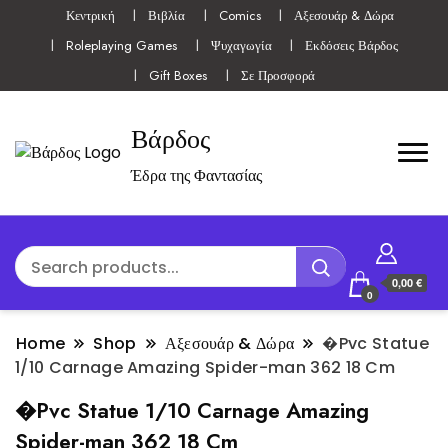
Κεντρική
Βιβλία
Comics
Αξεσουάρ & Δώρα
Roleplaying Games
Ψυχαγωγία
Εκδόσεις Βάρδος
Gift Boxes
Σε Προσφορά
Βάρδος
Έδρα της Φαντασίας
0,00 €
0
Home
Shop
Αξεσουάρ & Δώρα
�Pvc Statue
1/10 Carnage Amazing Spider-man 362 18 Cm
�Pvc Statue 1/10 Carnage Amazing
Spider-man 362 18 Cm