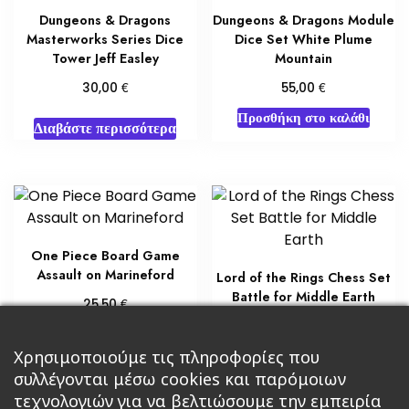
Dungeons & Dragons
Dungeons & Dragons Module
Masterworks Series Dice
Dice Set White Plume
Tower Jeff Easley
Mountain
€
€
30,00
55,00
Προσθήκη στο καλάθι
Διαβάστε περισσότερα
One Piece Board Game
Assault on Marineford
Lord of the Rings Chess Set
Battle for Middle Earth
€
25,50
€
60,00
Διαβάστε περισσότερα
Χρησιμοποιούμε τις πληροφορίες που
Διαβάστε περισσότερα
συλλέγονται μέσω cookies και παρόμοιων
τεχνολογιών για να βελτιώσουμε την εμπειρία