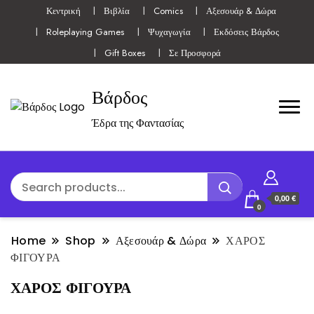
Κεντρική
Βιβλία
Comics
Αξεσουάρ & Δώρα
Roleplaying Games
Ψυχαγωγία
Εκδόσεις Βάρδος
Gift Boxes
Σε Προσφορά
Βάρδος
Έδρα της Φαντασίας
0,00 €
0
Home
Shop
Αξεσουάρ & Δώρα
ΧΑΡΟΣ
ΦΙΓΟΥΡΑ
ΧΑΡΟΣ ΦΙΓΟΥΡΑ