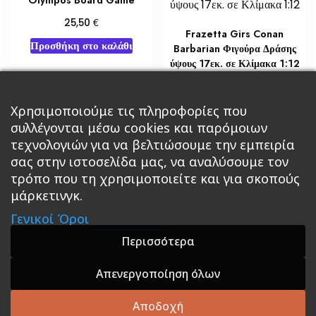
€
25,50
Frazetta Girs Conan
Προσθήκη στο καλάθι
Barbarian Φιγούρα Δράσης
ύψους 17εκ. σε Κλίμακα 1:12
€
153,43
Προσθήκη στο καλάθι
Χρησιμοποιούμε τις πληροφορίες που
συλλέγονται μέσω cookies και παρόμοιων
τεχνολογιών για να βελτιώσουμε την εμπειρία
σας στην ιστοσελίδα μας, να αναλύσουμε τον
τρόπο που τη χρησιμοποιείτε και για σκοπούς
μάρκετινγκ.
Κεντρική
Βιβλία
Comics
Αξεσουάρ & Δώρα
Γενικοί Όροι
Roleplaying Games
Ψυχαγωγία
Εκδόσεις Βάρδος
Gift Boxes
Σε Προσφορά
Περισσότερα
Απενεργοποίηση όλων
A theme by GradientThemes - A theme by Gradient
Themes
Αποδοχή