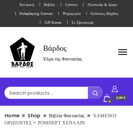
Κεντρική
Βιβλία
Comics
Αξεσουάρ & Δώρα
Roleplaying Games
Ψυχαγωγία
Εκδόσεις Βάρδος
Gift Boxes
Σε Προσφορά
Βάρδος
Έδρα της Φαντασίας
0,00 €
0
Home
Shop
Βιβλία Φαντασίας
ΧΑΜΕΝΟΙ
ΟΡΙΖΟΝΤΕΣ – ΡΟΜΠΕΡΤ ΧΕΝΛΑΙΝ