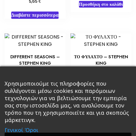
€
5,65
Προσθήκη στο καλάθι
Διαβάστε περισσότερα
DIFFERENT SEASONS –
ΤΟ ΦΥΛΑΧΤΟ – STEPHEN
STEPHEN KING
KING
€
€
8,70
14,51
Προσθήκη στο καλάθι
Προσθήκη στο καλάθι
Χρησιμοποιούμε τις πληροφορίες που
συλλέγονται μέσω cookies και παρόμοιων
τεχνολογιών για να βελτιώσουμε την εμπειρία
σας στην ιστοσελίδα μας, να αναλύσουμε τον
τρόπο που τη χρησιμοποιείτε και για σκοπούς
μάρκετινγκ.
Κεντρική
Βιβλία
Comics
Αξεσουάρ & Δώρα
Γενικοί Όροι
Roleplaying Games
Ψυχαγωγία
Εκδόσεις Βάρδος