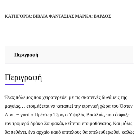
της
Μνήμης,
ΚΑΤΗΓΟΡΊΑ:
ΒΙΒΛΊΑ ΦΑΝΤΑΣΊΑΣ
ΜΆΡΚΑ:
ΒΆΡΔΟΣ
της
Θλίψης
και
του
Αγκαθιού
Περιγραφή
(B)
-
Ο
Περιγραφή
ΘΡΟΝΟΣ
ΑΠΟ
ΔΡΑ
Ένας πόλεμος που χειροτερεύει με τις σκοτεινές δυνάμεις της
ποσότητα
μαγείας. . . ετοιμάζεται να καταπιεί την ειρηνική χώρα του Όστεν
Αρντ – γιατί ο Πρέστερ Τζον, ο Υψηλός Βασιλιάς, που έσφαξε
τον τρομερό δράκο Σουρακάι, κείτεται ετοιμοθάνατος. Και μόλις
θα πεθάνει, ένα αρχαίο κακό επιτέλους θα απελευθερωθεί, καθώς