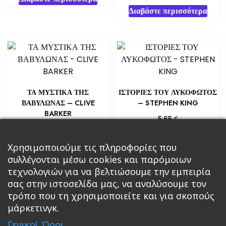
Διαβάστε περισσότερα
ΤΑ ΜΥΣΤΙΚΑ ΤΗΣ
ΙΣΤΟΡΙΕΣ ΤΟΥ ΛΥΚΟΦΩΤΟΣ
ΒΑΒΥΛΩΝΑΣ – CLIVE
– STEPHEN KING
BARKER
€
5,65
€
10,88
Διαβάστε περισσότερα
Προσθήκη στο καλάθι
Χρησιμοποιούμε τις πληροφορίες που
συλλέγονται μέσω cookies και παρόμοιων
τεχνολογιών για να βελτιώσουμε την εμπειρία
σας στην ιστοσελίδα μας, να αναλύσουμε τον
τρόπο που τη χρησιμοποιείτε και για σκοπούς
μάρκετινγκ.
Κεντρική
Βιβλία
Comics
Αξεσουάρ & Δώρα
Γενικοί Όροι