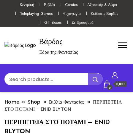
Κεντρική
Βιβλία
Comics
Αξεσουάρ & Δώρα
Roleplaying Games
Ψυχαγωγία
Εκδόσεις Βάρδος
Gift Boxes
Σε Προσφορά
Βάρδος
Έδρα της Φαντασίας
0,00 €
0
Home
Shop
Βιβλία Φαντασίας
ΠΕΡΙΠΕΤΕΙΑ
ΣΤΟ ΠΟΤΑΜΙ – ENID BLYTON
ΠΕΡΙΠΕΤΕΙΑ ΣΤΟ ΠΟΤΑΜΙ – ENID
BLYTON