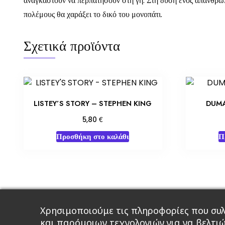
αναγκαστούν να περπατήσουν στη γη. Στη δύση ενός απάνθρωπ
πολέμους θα χαράξει το δικό του μονοπάτι.
Σχετικά προϊόντα
LISTEY’S STORY – STEPHEN KING
DUMA
€
5,80
Προσθήκη στο καλάθι
Π
Χρησιμοποιούμε τις πληροφορίες που συλ
Κεντρική
Βιβλία
Comics
Αξεσου
και παρόμοιων τεχνολογιών για να βελτι