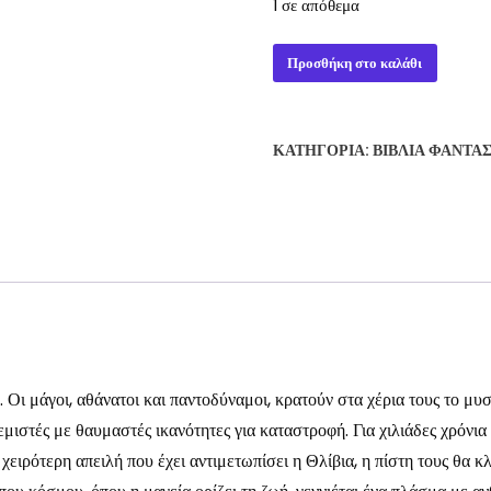
1 σε απόθεμα
ΠΕΡΑ
Προσθήκη στο καλάθι
ΑΠΟ
ΤΗ
ΓΗ
ΚΑΤΗΓΟΡΊΑ:
ΒΙΒΛΊΑ ΦΑΝΤΑ
ΤΩΝ
ΘΕΩΝ
-
ΑΝΤΩΝΗΣ
ΠΑΣΧΟΣ
ποσότητα
 Οι μάγοι, αθάνατοι και παντοδύναμοι, κρατούν στα χέρια τους το μυσ
μιστές με θαυμαστές ικανότητες για καταστροφή. Για χιλιάδες χρόνι
ιρότερη απειλή που έχει αντιμετωπίσει η Θλίβια, η πίστη τους θα κλο