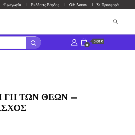
Ψυχαγωγία
Εκδόσεις Βάρδος
Gift Boxes
Σε Προσφορά
0,00 €
0
Η ΓΗ ΤΩΝ ΘΕΩΝ –
ΑΣΧΟΣ