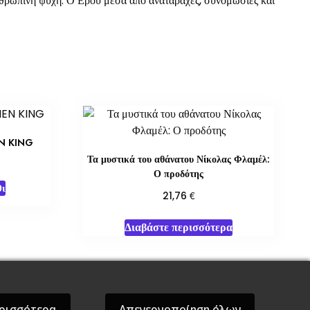
ανθρώπινη ψυχή. Ο Ερού μέσα από αναταραχές, συνομωσίες και
N KING
Τα μυστικά του αθάνατου Νίκολας Φλαμέλ:
Ο προδότης
ι
€
21,76
Διαβάστε περισσότερα
όσεις Βάρδος
Gift Boxes
Σε Προσφορά
ρισσότερα
Απενεργοποίηση όλων