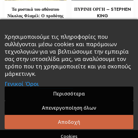
Τα μυστικά του αθάνατου
ΠΥΡΙΝΗ ΟΡΓΗ – STEPHEN
Νίκολας Φλαμέλ: Ο προδότης
KING
€
€
21,76
10,88
Προσθήκη στο καλάθι
Χρησιμοποιούμε τις πληροφορίες που
Διαβάστε περισσότερα
συλλέγονται μέσω cookies και παρόμοιων
τεχνολογιών για να βελτιώσουμε την εμπειρία
σας στην ιστοσελίδα μας, να αναλύσουμε τον
τρόπο που τη χρησιμοποιείτε και για σκοπούς
μάρκετινγκ.
Κεντρική
Βιβλία
Comics
Αξεσουάρ & Δώρα
Γενικοί Όροι
Roleplaying Games
Ψυχαγωγία
Εκδόσεις Βάρδος
Gift Boxes
Σε Προσφορά
Περισσότερα
Απενεργοποίηση όλων
A theme by GradientThemes - A theme by Gradient
Themes
Αποδοχή
Cookies