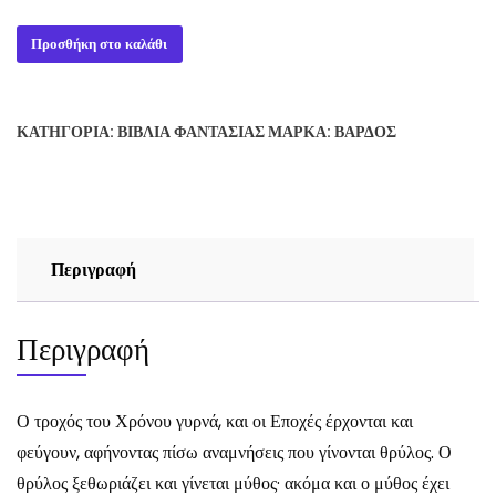
Ο
Προσθήκη στο καλάθι
ΤΡΟΧΟΣ
ΤΟΥ
ΧΡΟΝΟΥ
ΚΑΤΗΓΟΡΊΑ:
ΒΙΒΛΊΑ ΦΑΝΤΑΣΊΑΣ
ΜΆΡΚΑ:
ΒΆΡΔΟΣ
-
Ο
ΟΦΘΑΛΜΟΣ
ΤΟΥ
ΚΟΣΜΟΥ
Περιγραφή
ΒΙΒΛΙΟ
1
ΤΟΜΟΣ
Περιγραφή
Β
-
ROBERT
Ο τροχός του Χρόνου γυρνά, και οι Εποχές έρχονται και
JORDAN
φεύγουν, αφήνοντας πίσω αναμνήσεις που γίνονται θρύλος. Ο
ποσότητα
θρύλος ξεθωριάζει και γίνεται μύθος· ακόμα και ο μύθος έχει