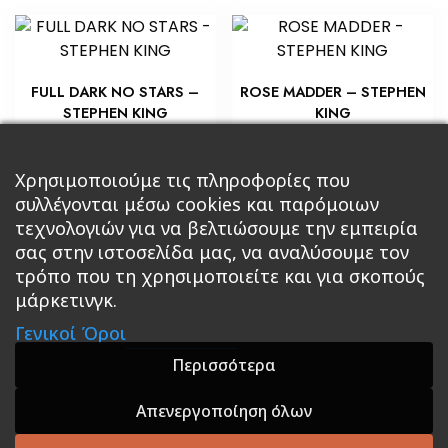
FULL DARK NO STARS –
ROSE MADDER – STEPHEN
STEPHEN KING
KING
€
€
7,25
5,80
Προσθήκη στο καλάθι
Προσθήκη στο καλάθι
Χρησιμοποιούμε τις πληροφορίες που
συλλέγονται μέσω cookies και παρόμοιων
τεχνολογιών για να βελτιώσουμε την εμπειρία
σας στην ιστοσελίδα μας, να αναλύσουμε τον
τρόπο που τη χρησιμοποιείτε και για σκοπούς
μάρκετινγκ.
Κεντρική
Βιβλία
Comics
Αξεσουάρ & Δώρα
Γενικοί Όροι
Roleplaying Games
Ψυχαγωγία
Εκδόσεις Βάρδος
Gift Boxes
Σε Προσφορά
Περισσότερα
Απενεργοποίηση όλων
A theme by GradientThemes - A theme by Gradient
Themes