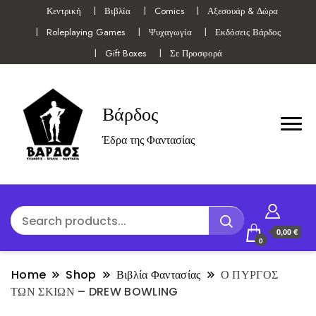
Κεντρική
Βιβλία
Comics
Αξεσουάρ & Δώρα
Roleplaying Games
Ψυχαγωγία
Εκδόσεις Βάρδος
Gift Boxes
Σε Προσφορά
Βάρδος
Έδρα της Φαντασίας
0,00 €
0
Home
Shop
Βιβλία Φαντασίας
Ο ΠΥΡΓΟΣ
ΤΩΝ ΣΚΙΩΝ – DREW BOWLING