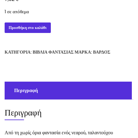
1 σε απόθεμα
Ο
Προσθήκη στο καλάθι
ΠΥΡΓΟΣ
ΤΩΝ
ΣΚΙΩΝ
ΚΑΤΗΓΟΡΊΑ:
ΒΙΒΛΊΑ ΦΑΝΤΑΣΊΑΣ
ΜΆΡΚΑ:
ΒΆΡΔΟΣ
-
DREW
BOWLING
ποσότητα
Περιγραφή
Περιγραφή
Από τη χωρίς όρια φαντασία ενός νεαρού, ταλαντούχου