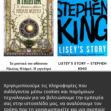
Τα μυστικά του αθάνατου
LISTEY’S STORY – STEPHEN
Νίκολας Φλάμελ: Η γητεύτρα
KING
€
€
29,02
5,80
Προσθήκη στο καλάθι
Χρησιμοποιούμε τις πληροφορίες που
Διαβάστε περισσότερα
συλλέγονται μέσω cookies και παρόμοιων
τεχνολογιών για να βελτιώσουμε την εμπειρία
σας στην ιστοσελίδα μας, να αναλύσουμε τον
τρόπο που τη χρησιμοποιείτε και για σκοπούς