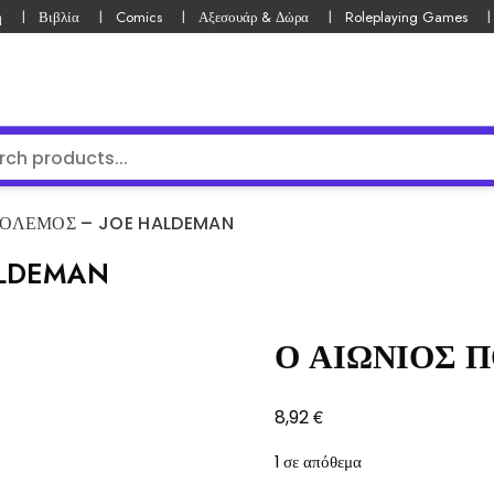
ή
Βιβλία
Comics
Αξεσουάρ & Δώρα
Roleplaying Games
ΠΟΛΕΜΟΣ – JOE HALDEMAN
ALDEMAN
Ο ΑΙΩΝΙΟΣ 
€
8,92
1 σε απόθεμα