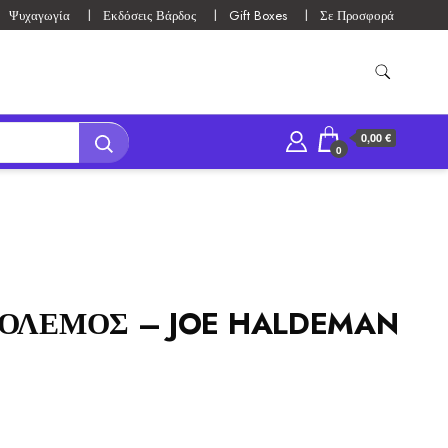
Ψυχαγωγία
Εκδόσεις Βάρδος
Gift Boxes
Σε Προσφορά
0,00 €
0
ΠΟΛΕΜΟΣ – JOE HALDEMAN