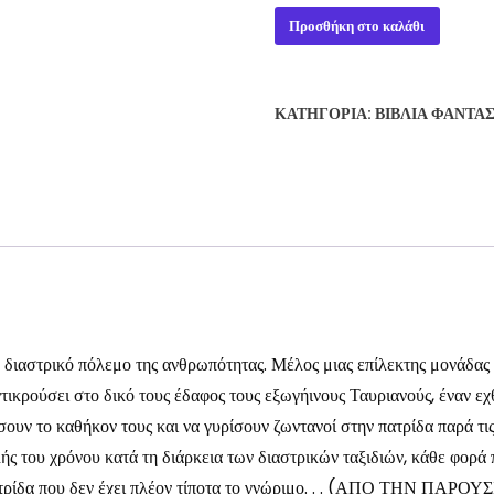
Ο
Προσθήκη στο καλάθι
ΑΙΩΝΙΟΣ
ΠΟΛΕΜΟΣ
-
ΚΑΤΗΓΟΡΊΑ:
ΒΙΒΛΊΑ ΦΑΝΤΑ
JOE
HALDEMAN
ποσότητα
διαστρικό πόλεμο της ανθρωπότητας. Μέλος μιας επίλεκτης μονάδας 
αντικρούσει στο δικό τους έδαφος τους εξωγήινους Ταυριανούς, έναν εχ
ουν το καθήκον τους και να γυρίσουν ζωντανοί στην πατρίδα παρά τι
ής του χρόνου κατά τη διάρκεια των διαστρικών ταξιδιών, κάθε φορά 
μία πατρίδα που δεν έχει πλέον τίποτα το γνώριμο. . . (ΑΠΟ Τ