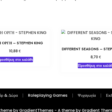
 ΟΡΓΗ – STEPHEN KING
DIFFERENT SEASONS – STE
€
10,88
€
8,70
ροσθήκη στο καλάθι
Προσθήκη στο καλάθ
άρ & Δώρα
Roleplaying Games
Ψυχαγωγία
Εκδ
theme by GradientThemes - A theme by Gradient The