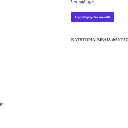
1 σε απόθεμα
ΟΙ
Προσθήκη στο καλάθι
ΠΕΡΙΠΕΤΕΙΕΣ
ΤΟΥ
ΝΟΡΘΓΟΥΕΣΤ
ΚΑΤΗΓΟΡΊΑ:
ΒΙΒΛΊΑ ΦΑΝΤΑ
ΣΜΙΘ
-
CL
MOORE
ποσότητα
RE