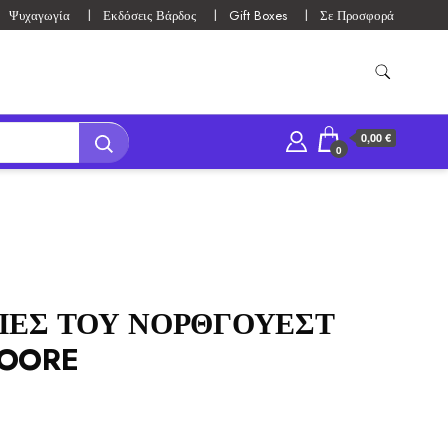
Ψυχαγωγία
Εκδόσεις Βάρδος
Gift Boxes
Σε Προσφορά
0,00 €
0
ΕΙΕΣ ΤΟΥ ΝΟΡΘΓΟΥΕΣΤ
MOORE