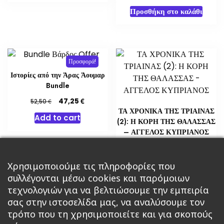
Προσθήκη στο καλάθι
Προσφορά!
Ιστορίες από την Άρας Άουμαρ
Bundle
Original
Η
€
47,25
€
52,50
price
τρέχουσα
ΤΑ ΧΡΟΝΙΚΑ ΤΗΣ ΤΡΙΑΙΝΑΣ
Add to cart
was:
τιμή
(2): Η ΚΟΡΗ ΤΗΣ ΘΑΛΑΣΣΑΣ
52,50 €.
είναι:
– ΑΓΓΕΛΟΣ ΚΥΠΡΙΑΝΟΣ
47,25 €.
€
10,00
Προσθήκη στο καλάθι
Χρησιμοποιούμε τις πληροφορίες που
συλλέγονται μέσω cookies και παρόμοιων
τεχνολογιών για να βελτιώσουμε την εμπειρία
σας στην ιστοσελίδα μας, να αναλύσουμε τον
τρόπο που τη χρησιμοποιείτε και για σκοπούς