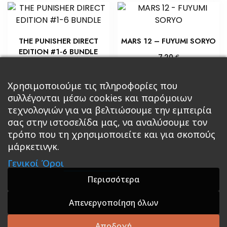
THE PUNISHER DIRECT
MARS 12 – FUYUMI SORYO
EDITION #1-6 BUNDLE
€
7,20
€
22,50
Προσθήκη στο καλάθι
Προσθήκη στο καλάθι
Χρησιμοποιούμε τις πληροφορίες που
συλλέγονται μέσω cookies και παρόμοιων
τεχνολογιών για να βελτιώσουμε την εμπειρία
σας στην ιστοσελίδα μας, να αναλύσουμε τον
τρόπο που τη χρησιμοποιείτε και για σκοπούς
μάρκετινγκ.
Κεντρική
Βιβλία
Comics
Αξεσουάρ & Δώρα
Γενικοί Όροι
Roleplaying Games
Ψυχαγωγία
Εκδόσεις Βάρδος
Gift Boxes
Σε Προσφορά
Περισσότερα
Απενεργοποίηση όλων
A theme by GradientThemes - A theme by Gradient
Themes
Αποδοχή