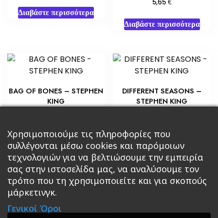
€
5,65
Διαβάστε περισσότερα
Διαβάστε περισσότερα
BAG OF BONES – STEPHEN
DIFFERENT SEASONS –
KING
STEPHEN KING
€
€
5,80
8,70
Προσθήκη στο καλάθι
Χρησιμοποιούμε τις πληροφορίες που
Διαβάστε περισσότερα
συλλέγονται μέσω cookies και παρόμοιων
τεχνολογιών για να βελτιώσουμε την εμπειρία
σας στην ιστοσελίδα μας, να αναλύσουμε τον
τρόπο που τη χρησιμοποιείτε και για σκοπούς
μάρκετινγκ.
Κεντρική
Βιβλία
Comics
Αξεσουάρ & Δώρα
Γενικοί Όροι
Roleplaying Games
Ψυχαγωγία
Εκδόσεις Βάρδος