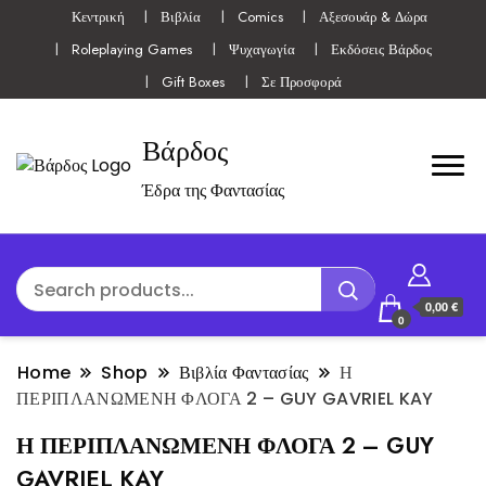
Κεντρική
Βιβλία
Comics
Αξεσουάρ & Δώρα
Roleplaying Games
Ψυχαγωγία
Εκδόσεις Βάρδος
Gift Boxes
Σε Προσφορά
Βάρδος
Έδρα της Φαντασίας
0,00 €
0
Home
Shop
Βιβλία Φαντασίας
Η
ΠΕΡΙΠΛΑΝΩΜΕΝΗ ΦΛΟΓΑ 2 – GUY GAVRIEL KAY
Η ΠΕΡΙΠΛΑΝΩΜΕΝΗ ΦΛΟΓΑ 2 – GUY
GAVRIEL KAY