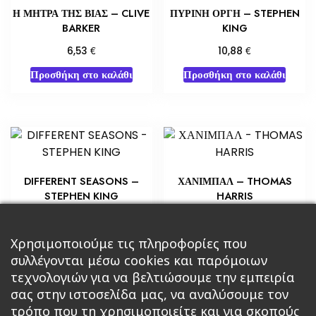
Η ΜΗΤΡΑ ΤΗΣ ΒΙΑΣ – CLIVE
ΠΥΡΙΝΗ ΟΡΓΗ – STEPHEN
BARKER
KING
€
€
6,53
10,88
Προσθήκη στο καλάθι
Προσθήκη στο καλάθι
DIFFERENT SEASONS –
ΧΑΝΙΜΠΑΛ – THOMAS
STEPHEN KING
HARRIS
€
€
8,70
4,35
Προσθήκη στο καλάθι
Προσθήκη στο καλάθι
Χρησιμοποιούμε τις πληροφορίες που
συλλέγονται μέσω cookies και παρόμοιων
τεχνολογιών για να βελτιώσουμε την εμπειρία
σας στην ιστοσελίδα μας, να αναλύσουμε τον
τρόπο που τη χρησιμοποιείτε και για σκοπούς