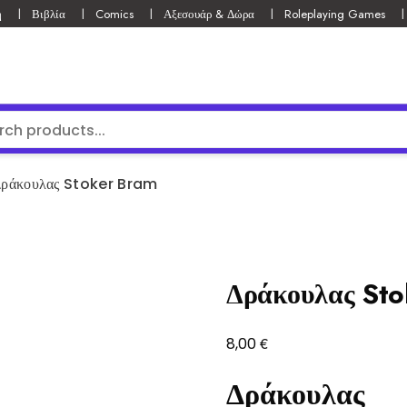
ή
Βιβλία
Comics
Αξεσουάρ & Δώρα
Roleplaying Games
ράκουλας Stoker Bram
Δράκουλας St
€
8,00
Δράκουλας