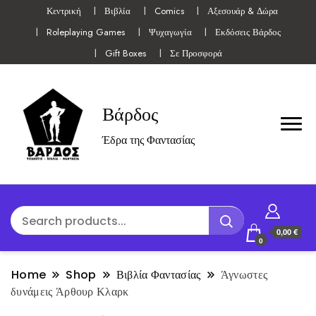
Κεντρική
Βιβλία
Comics
Αξεσουάρ & Δώρα
Roleplaying Games
Ψυχαγωγία
Εκδόσεις Βάρδος
Gift Boxes
Σε Προσφορά
Βάρδος
Έδρα της Φαντασίας
0,00 €
0
Home
Shop
Βιβλία Φαντασίας
Άγνωστες
δυνάμεις Άρθουρ Κλαρκ