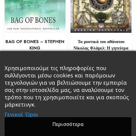
BAG OF BONES – STEPHEN
Τα μυστικά του αθάνατου
KING
Νίκολας Φλάμελ: Η γητεύτρα
€
€
5,80
29,02
Χρησιμοποιούμε τις πληροφορίες που
Διαβάστε περισσότερα
Διαβάστε περισσότερα
συλλέγονται μέσω cookies και παρόμοιων
τεχνολογιών για να βελτιώσουμε την εμπειρία
σας στην ιστοσελίδα μας, να αναλύσουμε τον
τρόπο που τη χρησιμοποιείτε και για σκοπούς
μάρκετινγκ.
Κεντρική
Βιβλία
Comics
Αξεσουάρ & Δώρα
Γενικοί Όροι
Roleplaying Games
Ψυχαγωγία
Εκδόσεις Βάρδος
Gift Boxes
Σε Προσφορά
Περισσότερα