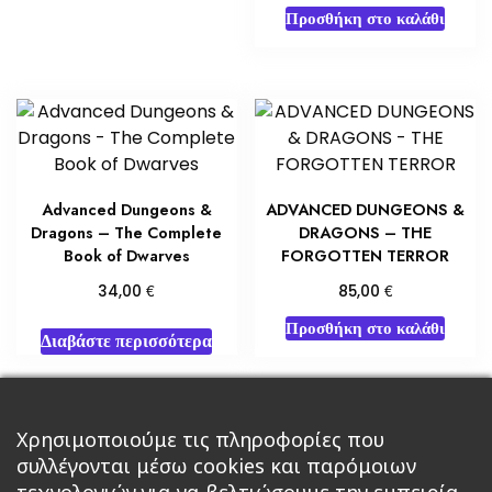
Προσθήκη στο καλάθι
Advanced Dungeons &
ADVANCED DUNGEONS &
Dragons – The Complete
DRAGONS – THE
Book of Dwarves
FORGOTTEN TERROR
€
€
34,00
85,00
Προσθήκη στο καλάθι
Διαβάστε περισσότερα
Χρησιμοποιούμε τις πληροφορίες που
←
1
2
3
4
5
…
8
συλλέγονται μέσω cookies και παρόμοιων