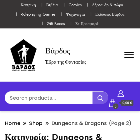
Κεντρική
Βιβλία
Comics
Αξεσουάρ & Δώρα
Roleplaying Games
Ψυχαγωγία
Εκδόσεις Βάρδος
Gift Boxes
Σε Προσφορά
Βάρδος
Έδρα της Φαντασίας
0,00 €
0
Home
Shop
Dungeons & Dragons
(Page 2)
Κατηγορία:
Dungeons &