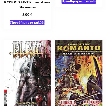
να
Προσθήκη στο καλάθι
ΚΥΡΙΟΣ ΧΑΙΝΤ Robert-Louis
επιλεγούν
Stevenson
στη
€
8,00
σελίδα
Προσθήκη στο καλάθι
του
προϊόντος