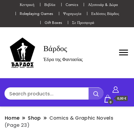
Κεντρική
Βιβλία
Comics
Αξεσουάρ & Δώρα
Roleplaying Games
Ψυχαγωγία
Εκδόσεις Βάρδος
Gift Boxes
Σε Προσφορά
Βάρδος
Έδρα της Φαντασίας
0,00 €
0
Home
Shop
Comics & Graphic Novels
(Page 23)