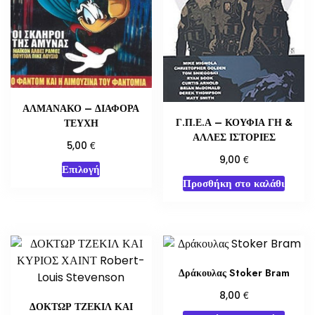
ΑΛΜΑΝΑΚΟ – ΔΙΑΦΟΡΑ
Γ.Π.Ε.Α – ΚΟΥΦΙΑ ΓΗ &
ΤΕΥΧΗ
ΑΛΛΕΣ ΙΣΤΟΡΙΕΣ
€
5,00
€
9,00
Αυτό
Επιλογή
το
Προσθήκη στο καλάθι
προϊόν
έχει
πολλαπλές
παραλλαγές.
Οι
Δράκουλας Stoker Bram
επιλογές
€
8,00
μπορούν
ΔΟΚΤΩΡ ΤΖΕΚΙΛ ΚΑΙ