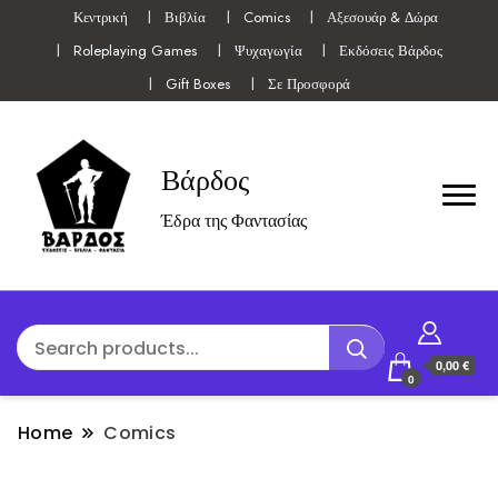
Κεντρική
Βιβλία
Comics
Αξεσουάρ & Δώρα
Roleplaying Games
Ψυχαγωγία
Εκδόσεις Βάρδος
Gift Boxes
Σε Προσφορά
Βάρδος
Έδρα της Φαντασίας
0,00 €
0
Home
Comics