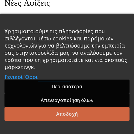
Νέες Αφίξεις
Χρησιμοποιούμε τις πληροφορίες που
Κεντρική
Βιβλία
Comics
Αξεσουάρ & Δώρα
συλλέγονται μέσω cookies και παρόμοιων
Roleplaying Games
Ψυχαγωγία
Εκδόσεις Βάρδος
Gift Boxes
Σε Προσφορά
τεχνολογιών για να βελτιώσουμε την εμπειρία
σας στην ιστοσελίδα μας, να αναλύσουμε τον
τρόπο που τη χρησιμοποιείτε και για σκοπούς
A theme by GradientThemes - A theme by Gradient
μάρκετινγκ.
Themes
Γενικοί Όροι
Περισσότερα
Απενεργοποίηση όλων
Αποδοχή