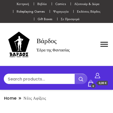
Κεντρική
Βιβλία
Comics
Αξεσουάρ & Δώρα
Roleplaying Games
Ψυχαγωγία
Εκδόσεις Βάρδος
Gift Boxes
Σε Προσφορά
Βάρδος
Έδρα της Φαντασίας
0,00 €
0
Home
Νέες Αφίξεις