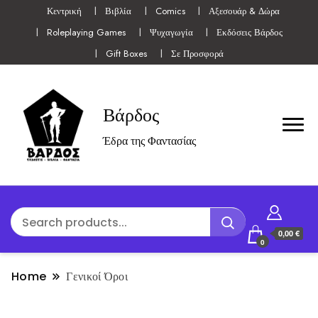
Κεντρική
Βιβλία
Comics
Αξεσουάρ & Δώρα
Roleplaying Games
Ψυχαγωγία
Εκδόσεις Βάρδος
Gift Boxes
Σε Προσφορά
Βάρδος
Έδρα της Φαντασίας
0,00 €
0
Home
Γενικοί Όροι