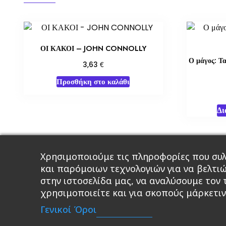
ΟΙ ΚΑΚΟΙ – JOHN CONNOLLY
Ο μάγος: Τα
€
3,63
Προσθήκη στο καλάθι
Δι
Χρησιμοποιούμε τις πληροφορίες που συλ
Κεντρική
Βιβλία
Comics
Αξεσου
και παρόμοιων τεχνολογιών για να βελτι
στην ιστοσελίδα μας, να αναλύσουμε τον
χρησιμοποιείτε και για σκοπούς μάρκετιν
A 
Γενικοί Όροι