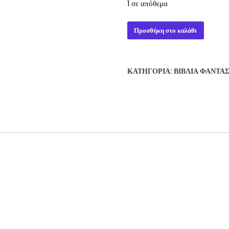
1 σε απόθεμα
WARCRAFT
Προσθήκη στο καλάθι
ΣΤΗ
ΣΚΙΑ
ΤΩΝ
ΚΑΤΗΓΟΡΊΑ:
ΒΙΒΛΊΑ ΦΑΝΤΑ
ΠΑΓΩΝ
ΒΙΒΛΙΟ
2
ποσότητα