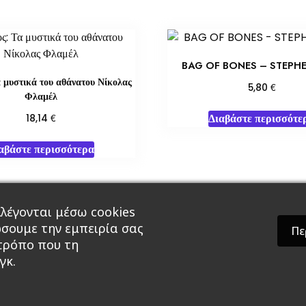
BAG OF BONES – STEPH
 μυστικά του αθάνατου Νίκολας
€
5,80
Φλαμέλ
Διαβάστε περισσότε
€
18,14
αβάστε περισσότερα
λέγονται μέσω cookies
άρ & Δώρα
Roleplaying Games
Ψυχαγωγία
Εκδ
ώσουμε την εμπειρία σας
Πε
 τρόπο που τη
γκ.
theme by GradientThemes - A theme by Gradient The