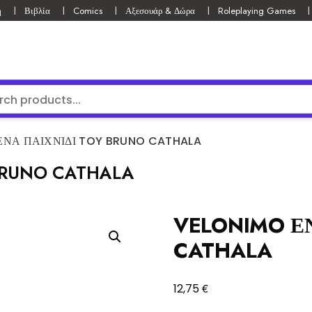
ή
Βιβλία
Comics
Αξεσουάρ & Δώρα
Roleplaying Games
ΕΝΑ ΠΑΙΧΝΙΔΙ TOY BRUNO CATHALA
BRUNO CATHALA
VELONIMO Ε
CATHALA
€
12,75