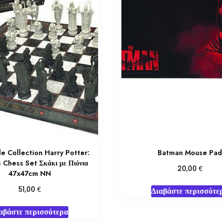
e Collection Harry Potter:
Batman Mouse Pa
 Chess Set Σκάκι με Πιόνια
€
20,00
47x47cm NN
€
51,00
Διαβάστε περισσότε
αβάστε περισσότερα