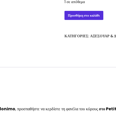
1 σε απόθεμα
VELONIMO
Προσθήκη στο καλάθι
ΕΝΑ
ΠΑΙΧΝΙΔΙ
TOY
ΚΑΤΗΓΟΡΊΕΣ:
ΑΞΕΣΟΥΆΡ & 
BRUNO
CATHALA
ποσότητα
lonimo
, προσπαθήστε να κερδίστε τη φανέλα του κύρους
στο Pet