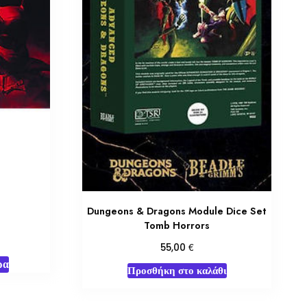
d
Dungeons & Dragons Module Dice Set
Tomb Horrors
€
55,00
ρα
Προσθήκη στο καλάθι