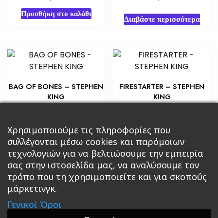
Προσθήκη στο καλάθι
Διαβάστε περισσότερα
BAG OF BONES – STEPHEN
FIRESTARTER – STEPHEN
KING
KING
€
€
5,80
5,80
Προσθήκη στο καλάθι
Χρησιμοποιούμε τις πληροφορίες που
Διαβάστε περισσότερα
συλλέγονται μέσω cookies και παρόμοιων
τεχνολογιών για να βελτιώσουμε την εμπειρία
σας στην ιστοσελίδα μας, να αναλύσουμε τον
τρόπο που τη χρησιμοποιείτε και για σκοπούς
μάρκετινγκ.
Κεντρική
Βιβλία
Comics
Αξεσουάρ & Δώρα
Γενικοί Όροι
Roleplaying Games
Ψυχαγωγία
Εκδόσεις Βάρδος
Gift Boxes
Σε Προσφορά