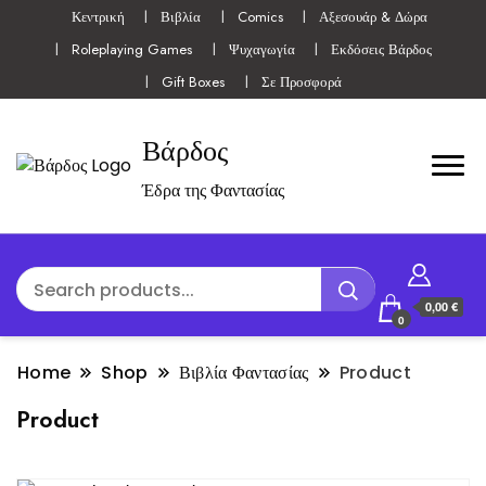
Κεντρική
Βιβλία
Comics
Αξεσουάρ & Δώρα
Roleplaying Games
Ψυχαγωγία
Εκδόσεις Βάρδος
Gift Boxes
Σε Προσφορά
Βάρδος
Έδρα της Φαντασίας
0,00 €
0
Home
Shop
Βιβλία Φαντασίας
Product
Product