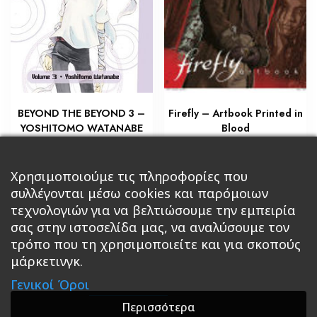
Firefly – Artbook Printed in
BEYOND THE BEYOND 3 –
Blood
YOSHITOMO WATANABE
€
€
31,50
7,20
Προσθήκη στο καλάθι
Προσθήκη στο καλάθι
Χρησιμοποιούμε τις πληροφορίες που
συλλέγονται μέσω cookies και παρόμοιων
τεχνολογιών για να βελτιώσουμε την εμπειρία
σας στην ιστοσελίδα μας, να αναλύσουμε τον
τρόπο που τη χρησιμοποιείτε και για σκοπούς
μάρκετινγκ.
Κεντρική
Βιβλία
Comics
Αξεσουάρ & Δώρα
Γενικοί Όροι
Roleplaying Games
Ψυχαγωγία
Εκδόσεις Βάρδος
Gift Boxes
Σε Προσφορά
Περισσότερα