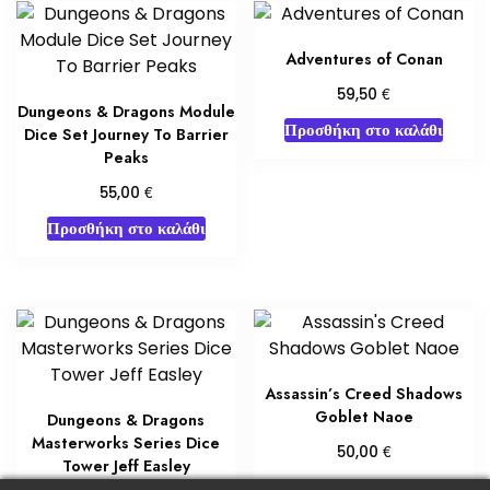
Adventures of Conan
€
59,50
Dungeons & Dragons Module
Προσθήκη στο καλάθι
Dice Set Journey To Barrier
Peaks
€
55,00
Προσθήκη στο καλάθι
Assassin’s Creed Shadows
Goblet Naoe
Dungeons & Dragons
Masterworks Series Dice
€
50,00
Tower Jeff Easley