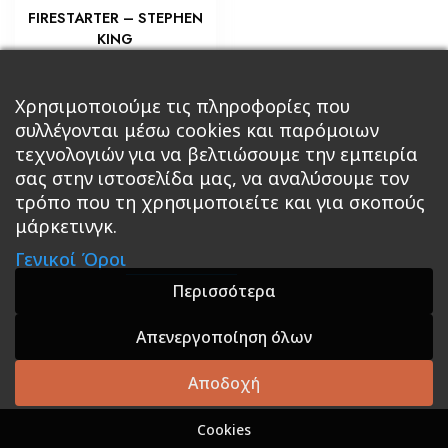
FIRESTARTER – STEPHEN
KING
€
5,80
Προσθήκη στο καλάθι
Χρησιμοποιούμε τις πληροφορίες που
συλλέγονται μέσω cookies και παρόμοιων
τεχνολογιών για να βελτιώσουμε την εμπειρία
σας στην ιστοσελίδα μας, να αναλύσουμε τον
τρόπο που τη χρησιμοποιείτε και για σκοπούς
μάρκετινγκ.
Κεντρική
Βιβλία
Comics
Αξεσουάρ & Δώρα
Γενικοί Όροι
Roleplaying Games
Ψυχαγωγία
Εκδόσεις Βάρδος
Gift Boxes
Σε Προσφορά
Περισσότερα
Απενεργοποίηση όλων
A theme by GradientThemes - A theme by Gradient
Themes
Αποδοχή
Cookies