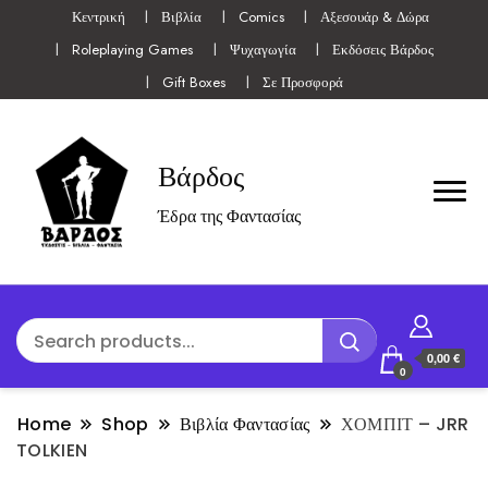
Κεντρική
Βιβλία
Comics
Αξεσουάρ & Δώρα
Roleplaying Games
Ψυχαγωγία
Εκδόσεις Βάρδος
Gift Boxes
Σε Προσφορά
Βάρδος
Έδρα της Φαντασίας
0,00 €
0
Home
Shop
Βιβλία Φαντασίας
ΧΟΜΠΙΤ – JRR
TOLKIEN