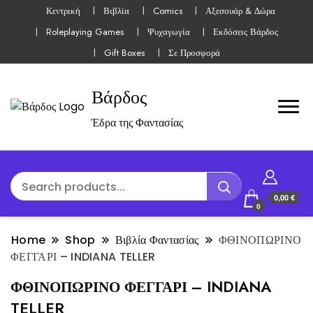
Κεντρική
Βιβλία
Comics
Αξεσουάρ & Δώρα
Roleplaying Games
Ψυχαγωγία
Εκδόσεις Βάρδος
Gift Boxes
Σε Προσφορά
Βάρδος
Έδρα της Φαντασίας
0,00 €
0
Home
Shop
Βιβλία Φαντασίας
ΦΘΙΝΟΠΩΡΙΝΟ
ΦΕΓΓΑΡΙ – INDIANA TELLER
ΦΘΙΝΟΠΩΡΙΝΟ ΦΕΓΓΑΡΙ – INDIANA
TELLER