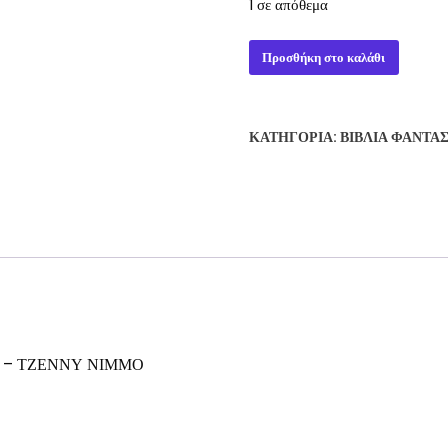
1 σε απόθεμα
ΤΣΑΡΛΙ
Προσθήκη στο καλάθι
ΜΠΟΟΥΝ
ΤΟ
ΚΑΣΤΡΟ
ΚΑΤΗΓΟΡΊΑ:
ΒΙΒΛΊΑ ΦΑΝΤΑ
ΜΕ
ΤΟΥΣ
ΚΑΘΡΕΦΤΕΣ
-
ΤΖΕΝΝΥ
ΝΙΜΜΟ
ποσότητα
 – ΤΖΕΝΝΥ ΝΙΜΜΟ