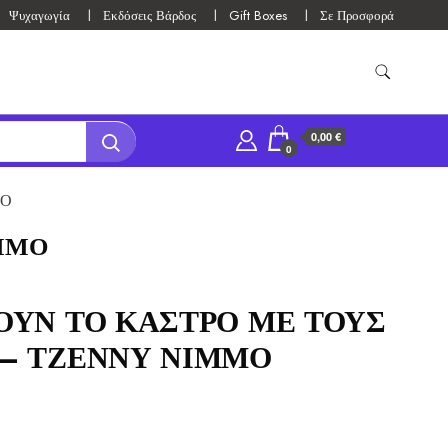
Ψυχαγωγία
Εκδόσεις Βάρδος
Gift Boxes
Σε Προσφορά
0,00 €
0
ΜΟ
ΜΜΟ
ΟΥΝ ΤΟ ΚΑΣΤΡΟ ΜΕ ΤΟΥΣ
– ΤΖΕΝΝΥ ΝΙΜΜΟ