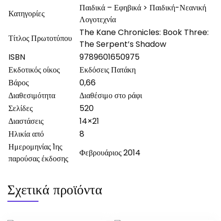
Παιδικά – Εφηβικά > Παιδική-Νεανική
Κατηγορίες
Λογοτεχνία
The Kane Chronicles: Book Three:
Τίτλος Πρωτοτύπου
The Serpent’s Shadow
ISBN
9789601650975
Εκδοτικός οίκος
Εκδόσεις Πατάκη
Βάρος
0,66
Διαθεσιμότητα
Διαθέσιμο στο ράφι
Σελίδες
520
Διαστάσεις
14×21
Ηλικία από
8
Ημερομηνίας 1ης
Φεβρουάριος 2014
παρούσας έκδοσης
Σχετικά προϊόντα