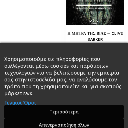
Η ΜΗΤΡΑ ΤΗΣ ΒΙΑΣ – CLIVE
BARKER
€
6,53
Προσθήκη στο καλάθι
Χρησιμοποιούμε τις πληροφορίες που
συλλέγονται μέσω cookies και παρόμοιων
τεχνολογιών για να βελτιώσουμε την εμπειρία
σας στην ιστοσελίδα μας, να αναλύσουμε τον
τρόπο που τη χρησιμοποιείτε και για σκοπούς
μάρκετινγκ.
Κεντρική
Βιβλία
Comics
Αξεσουάρ & Δώρα
Γενικοί Όροι
Roleplaying Games
Ψυχαγωγία
Εκδόσεις Βάρδος
Gift Boxes
Σε Προσφορά
Περισσότερα
Απενεργοποίηση όλων
A theme by GradientThemes - A theme by Gradient