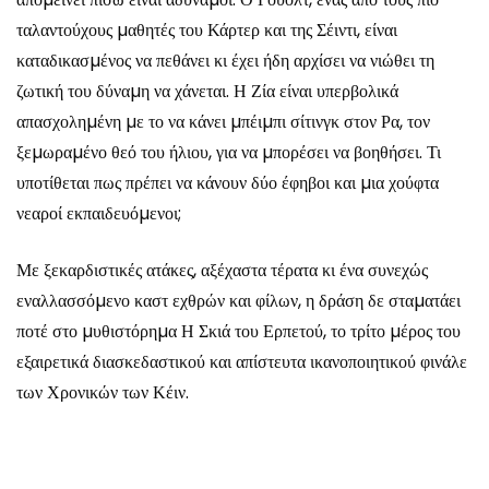
ταλαντούχους µαθητές του Κάρτερ και της Σέιντι, είναι
καταδικασµένος να πεθάνει κι έχει ήδη αρχίσει να νιώθει τη
ζωτική του δύναµη να χάνεται. Η Ζία είναι υπερβολικά
απασχοληµένη µε το να κάνει µπέιµπι σίτινγκ στον Ρα, τον
ξεµωραµένο θεό του ήλιου, για να µπορέσει να βοηθήσει. Τι
υποτίθεται πως πρέπει να κάνουν δύο έφηβοι και µια χούφτα
νεαροί εκπαιδευόµενοι;
Με ξεκαρδιστικές ατάκες, αξέχαστα τέρατα κι ένα συνεχώς
εναλλασσόµενο καστ εχθρών και φίλων, η δράση δε σταµατάει
ποτέ στο µυθιστόρηµα Η Σκιά του Ερπετού, το τρίτο µέρος του
εξαιρετικά διασκεδαστικού και απίστευτα ικανοποιητικού φινάλε
των Χρονικών των Κέιν.