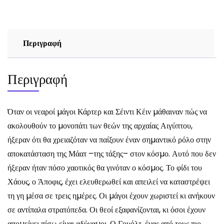
Περιγραφή
Περιγραφή
Όταν οι νεαροί µάγοι Κάρτερ και Σέιντι Κέιν µάθαιναν πώς να
ακολουθούν το µονοπάτι των θεών της αρχαίας Αιγύπτου,
ήξεραν ότι θα χρειαζόταν να παίξουν έναν σηµαντικό ρόλο στην
αποκατάσταση της Μάατ –της τάξης– στον κόσµο. Αυτό που δεν
ήξεραν ήταν πόσο χαοτικός θα γινόταν ο κόσµος. Το φίδι του
Χάους, ο Άποφις, έχει ελευθερωθεί και απειλεί να καταστρέψει
τη γη µέσα σε τρεις ηµέρες. Οι µάγοι έχουν χωριστεί κι ανήκουν
σε αντίπαλα στρατόπεδα. Οι θεοί εξαφανίζονται, κι όσοι έχουν
αποµείνει πίσω είναι αδύναµοι. Ο Γουόλτ, ένας από τους πιο