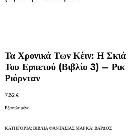
Τα Χρονικά Των Κέιν: Η Σκιά
Του Ερπετού (Βιβλίο 3) – Ρικ
Ριόρνταν
€
7,62
Εξαντλημένο
ΚΑΤΗΓΟΡΊΑ:
ΒΙΒΛΊΑ ΦΑΝΤΑΣΊΑΣ
ΜΆΡΚΑ:
ΒΆΡΔΟΣ