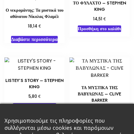
ΤΟ ΦΥΛΑΧΤΟ – STEPHEN
KING
Ο νεκρομάντης: Τα μυστικά του
αθάνατου Νίκολας Φλαμέλ
€
14,51
€
18,14
Προσθήκη στο καλάθι
Διαβάστε περισσότερα
LISTEY’S STORY – STEPHEN
KING
ΤΑ ΜΥΣΤΙΚΑ ΤΗΣ
ΒΑΒΥΛΩΝΑΣ – CLIVE
€
5,80
BARKER
Προσθήκη στο καλάθι
€
10,88
Προσθήκη στο καλάθι
Χρησιμοποιούμε τις πληροφορίες που
συλλέγονται μέσω cookies και παρόμοιων