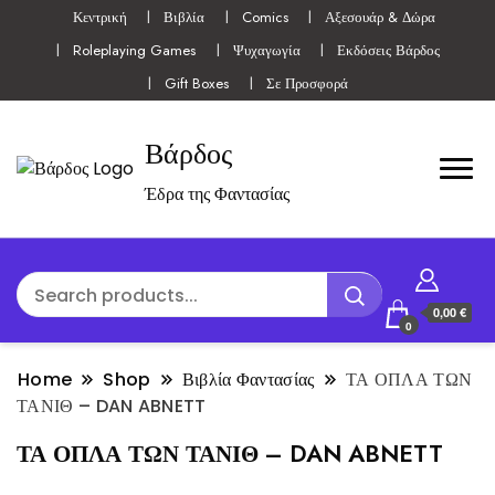
Κεντρική
Βιβλία
Comics
Αξεσουάρ & Δώρα
Roleplaying Games
Ψυχαγωγία
Εκδόσεις Βάρδος
Gift Boxes
Σε Προσφορά
Βάρδος
Έδρα της Φαντασίας
0,00 €
0
Home
Shop
Βιβλία Φαντασίας
ΤΑ ΟΠΛΑ ΤΩΝ
ΤΑΝΙΘ – DAN ABNETT
ΤΑ ΟΠΛΑ ΤΩΝ ΤΑΝΙΘ – DAN ABNETT