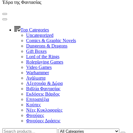
Έδρα της Φαντασίας
Top Categories
Uncategorized
Comics & Graphic Novels
Dungeons & Dragons
Gift Boxes
Lord of the Rings
Roleplaying Games
Video Games
Warhammer
Αγάλματα
Αξεσουάρ & Δώρα
Βιβλία Φαντασίας
Εκδόσεις Βάρδος
Επιτραπέζια
Κούπες
Νέες Κυκλοφορίες
Φιγούρες
Φιγούρες Δράσεις