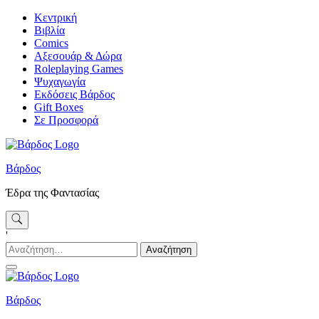
Skip
Κεντρική
to
Βιβλία
content
Comics
Αξεσουάρ & Δώρα
Roleplaying Games
Ψυχαγωγία
Εκδόσεις Βάρδος
Gift Boxes
Σε Προσφορά
Βάρδος
Έδρα της Φαντασίας
'
Αναζήτηση
για:
Βάρδος