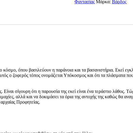
ΝΕΛΛΗ
Φαντασίας
Μάρκα:
Βάρδος
ΚΟΥΡΚΟΥΛΗ
ποσότητα
 κόσμο, όπου βασιλεύουν η παράνοια και τα βασανιστήρια. Εκεί εγκλ
αυτός ο ζοφερός τόπος ονομάζεται Υπόκοσμος και ότι τα πλάσματα που
 Είναι σίγουρη ότι η παρουσία της εκεί είναι ένα τεράστιο λάθος. Τώρ
μμαχίες, αλλά και να δοκιμάσει τα όρια της αντοχής της καθώς θα αν
 αρχαίας Προφητείας.