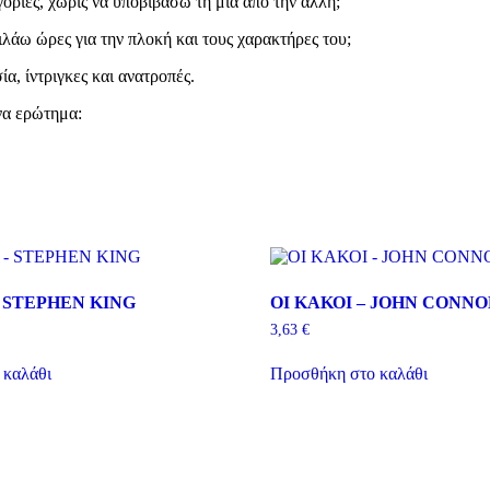
ορίες, χωρίς να υποβιβάσω τη μία από την άλλη;
άω ώρες για την πλοκή και τους χαρακτήρες του;
, ίντριγκες και ανατροπές.
να ερώτημα:
 STEPHEN KING
ΟΙ ΚΑΚΟΙ – JOHN CONN
3,63
€
 καλάθι
Προσθήκη στο καλάθι