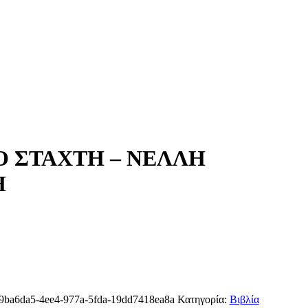
Ο ΣΤΑΧΤΗ – ΝΕΛΛΗ
Η
9ba6da5-4ee4-977a-5fda-19dd7418ea8a
Κατηγορία:
Βιβλία