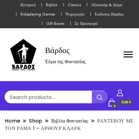
Κεντρική
Βιβλία
Comics
Αξεσουάρ & Δώρα
Roleplaying Games
Ψυχαγωγία
Εκδόσεις Βάρδος
Gift Boxes
Σε Προσφορά
Βάρδος
Έδρα της Φαντασίας
0,00 €
0
Home
Shop
Βιβλία Φαντασίας
ΡΑΝΤΕΒΟΥ ΜΕ
ΤΟΝ ΡΑΜΑ 1 – ΑΡΘΟΥΡ ΚΛΑΡΚ