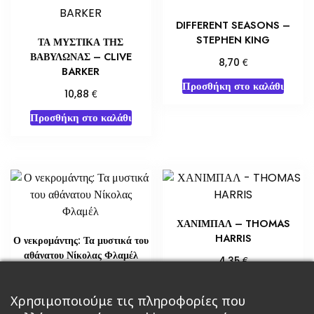
DIFFERENT SEASONS –
STEPHEN KING
ΤΑ ΜΥΣΤΙΚΑ ΤΗΣ
ΒΑΒΥΛΩΝΑΣ – CLIVE
€
8,70
BARKER
Προσθήκη στο καλάθι
€
10,88
Προσθήκη στο καλάθι
ΧΑΝΙΜΠΑΛ – THOMAS
HARRIS
Ο νεκρομάντης: Τα μυστικά του
αθάνατου Νίκολας Φλαμέλ
€
4,35
€
18,14
Προσθήκη στο καλάθι
Χρησιμοποιούμε τις πληροφορίες που
Διαβάστε περισσότερα