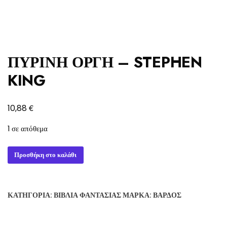
ΠΥΡΙΝΗ ΟΡΓΗ – STEPHEN
KING
€
10,88
1 σε απόθεμα
ΠΥΡΙΝΗ
Προσθήκη στο καλάθι
ΟΡΓΗ
-
STEPHEN
ΚΑΤΗΓΟΡΊΑ:
ΒΙΒΛΊΑ ΦΑΝΤΑΣΊΑΣ
ΜΆΡΚΑ:
ΒΆΡΔΟΣ
KING
ποσότητα