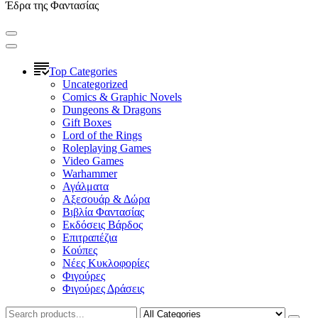
Έδρα της Φαντασίας
Top Categories
Uncategorized
Comics & Graphic Novels
Dungeons & Dragons
Gift Boxes
Lord of the Rings
Roleplaying Games
Video Games
Warhammer
Αγάλματα
Αξεσουάρ & Δώρα
Βιβλία Φαντασίας
Εκδόσεις Βάρδος
Επιτραπέζια
Κούπες
Νέες Κυκλοφορίες
Φιγούρες
Φιγούρες Δράσεις