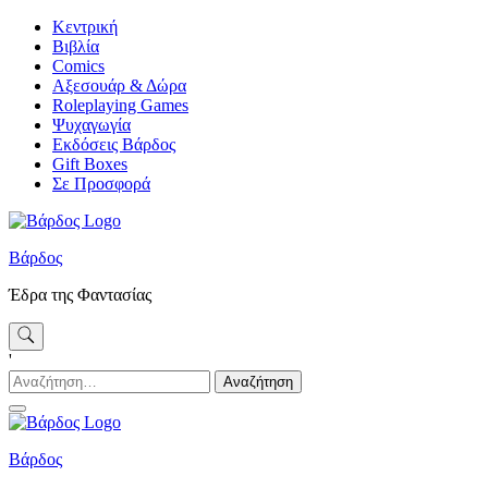
Skip
Κεντρική
to
Βιβλία
content
Comics
Αξεσουάρ & Δώρα
Roleplaying Games
Ψυχαγωγία
Εκδόσεις Βάρδος
Gift Boxes
Σε Προσφορά
Βάρδος
Έδρα της Φαντασίας
'
Αναζήτηση
για:
Βάρδος