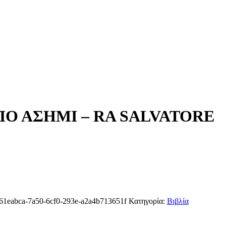
Ο ΑΣΗΜΙ – RA SALVATORE
61eabca-7a50-6cf0-293e-a2a4b713651f
Κατηγορία:
Βιβλία