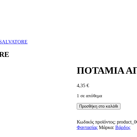
 SALVATORE
ORE
ΠΟΤΑΜΙΑ ΑΠ
4,35
€
1 σε απόθεμα
ΠΟΤΑΜΙΑ
Προσθήκη στο καλάθι
ΑΠΟ
ΑΣΗΜΙ
-
Κωδικός προϊόντος:
product_0
RA
Φαντασίας
Μάρκα:
Βάρδος
SALVATORE